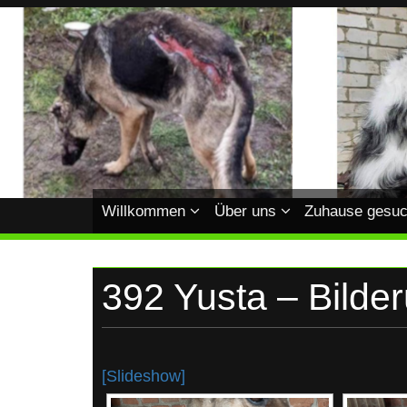
Skip
to
content
HUNDEHILFE-
Hundehilfe-
Ukraine
UKRAINE
Willkommen
Über uns
Zuhause gesuc
392 Yusta – Bilde
[Slideshow]