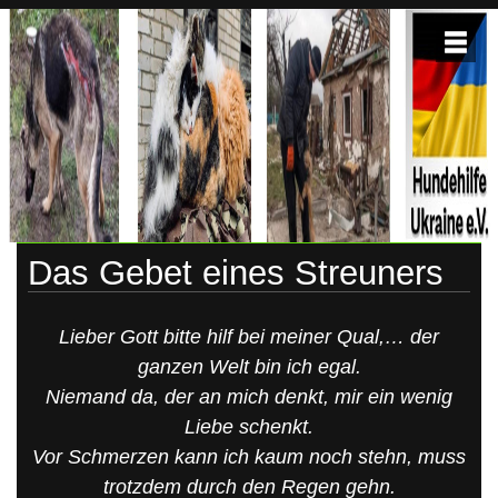
Skip
to
content
HUNDEHILFE-
Hundehilfe-
Ukraine
UKRAINE
Das Gebet eines Streuners
Lieber Gott bitte hilf bei meiner Qual,… der
ganzen Welt bin ich egal.
Niemand da, der an mich denkt, mir ein wenig
Liebe schenkt.
Vor Schmerzen kann ich kaum noch stehn, muss
trotzdem durch den Regen gehn.