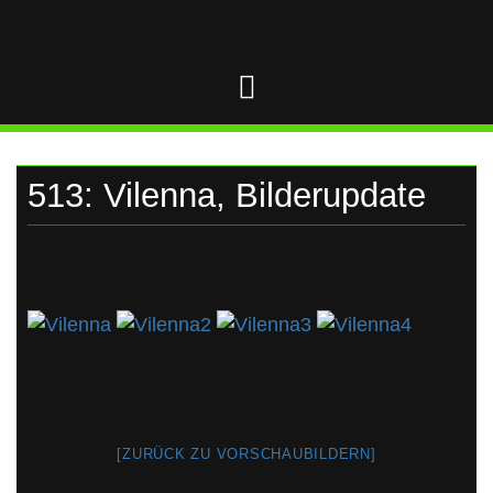
UKRAINE
Skip
to
content
513: Vilenna, Bilderupdate
[ZURÜCK ZU VORSCHAUBILDERN]