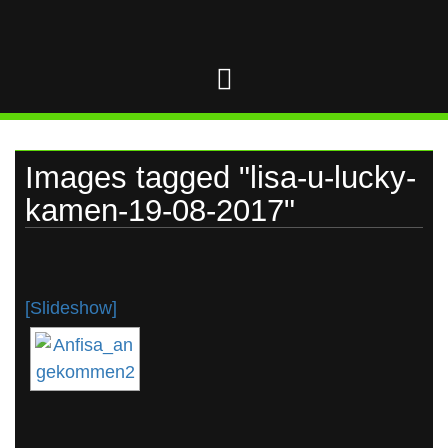
UKRAINE
Skip
to
content
Images tagged "lisa-u-lucky-
kamen-19-08-2017"
[Slideshow]