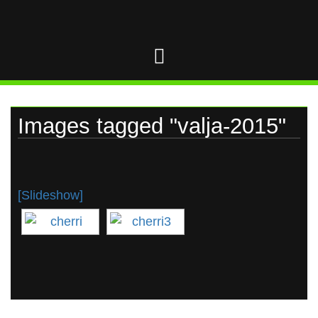
UKRAINE
Skip
to
content
Images tagged "valja-2015"
[Slideshow]