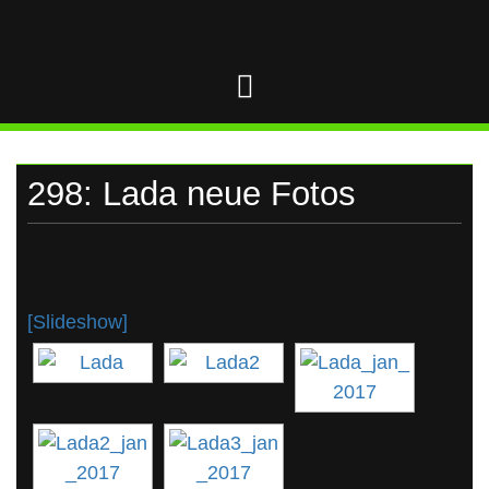
UKRAINE
Skip
to
content
298: Lada neue Fotos
[Slideshow]