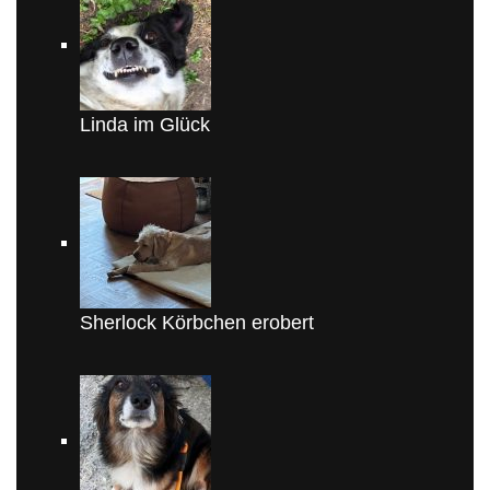
Linda im Glück
Sherlock Körbchen erobert