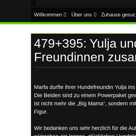
UKRAINE
Skip
to
Willkommen
Über uns
Zuhause gesuc
content
479+395: Yulja und
Freundinnen zus
Marfa durfte ihrer Hundefreundin Yulja in
Die Beiden sind zu einem Powerpaket gew
ist nicht mehr die „Big Mama“, sondern mit
Figur.
Wir bedanken uns sehr herzlich für die 