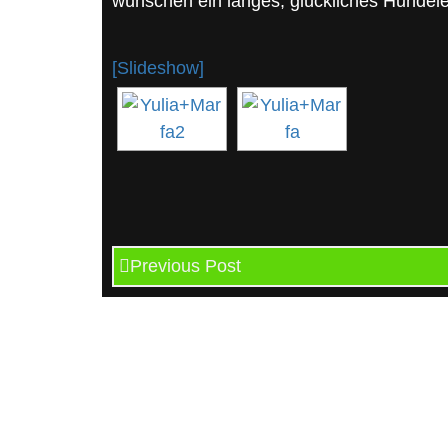
wünschen ein langes, glückliches Hundel
[Slideshow]
Previous Post