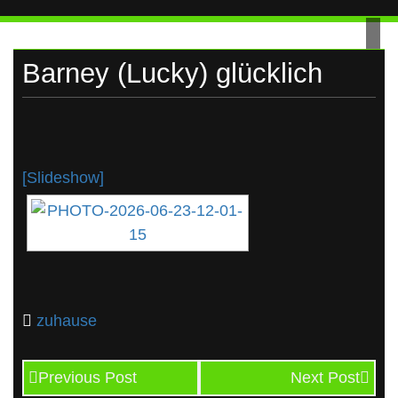
UKRAINE
Skip
to
content
Barney (Lucky) glücklich
[Slideshow]
zuhause
Previous Post
Next Post