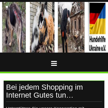
Skip
to
content
HUNDEHILFE-
Hundehilfe-
Ukraine
UKRAINE
Bei jedem Shopping im
Internet Gutes tun…