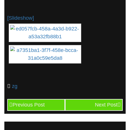
[Slideshow]
zg
Previous Post
Next Post