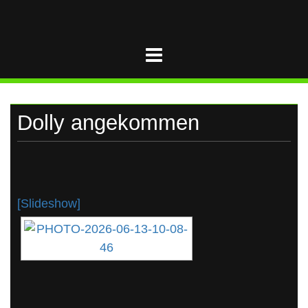
UKRAINE
Skip
to
content
Dolly angekommen
[Slideshow]