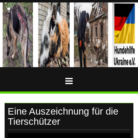
Skip
to
content
HUNDEHILFE-
Hundehilfe-
Ukraine
UKRAINE
Eine Auszeichnung für die
Tierschützer