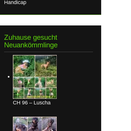
Handicap
Zuhause gesucht
Neuankömmlinge
CH 96 – Luscha