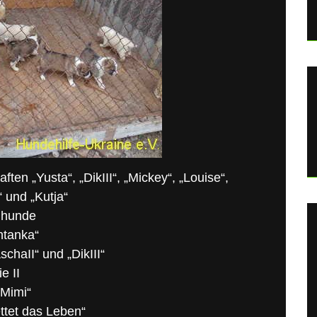
en „Yusta“, „DikIII“, „Mickey“, „Louise“,
“ und „Kutja“
enhunde
htanka“
chaII“ und „DikIII“
e II
„Mimi“
ttet das Leben“