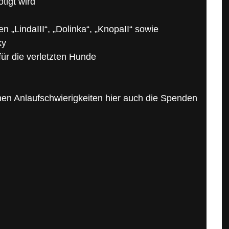
tigt wird
ten „LindaIII“, „Dolinka“, „KnopaII“ sowie
ky
für die verletzten Hunde
nen Anlaufschwierigkeiten hier auch die Spenden