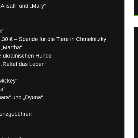
AlisaII“ und „Mary“
m“
 € – Spende für die Tiere in Chmelnitzky
 „Martha“
ie ukrainischen Hunde
 „Rettet das Leben“
„Mickey“
ma“
Chara“ und „Dyuna“
zenzgebühren