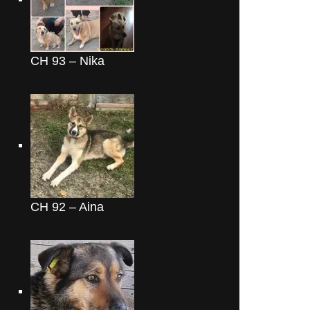
CH 93 – Nika
CH 92 – Aina