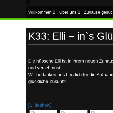
UKRAINE
Skip
to
Willkommen
Über uns
Zuhause gesuc
content
K33: Elli – in`s G
Die hübsche Elli ist in ihrem neuen Zuhau
und verschmust.
Wir bedanken uns herzlich für die Aufna
glückliche Zukunft!
[Slideshow]