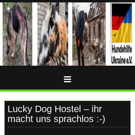
Skip
to
content
HUNDEHILFE-
Hundehilfe-
Ukraine
UKRAINE
Lucky Dog Hostel – ihr
macht uns sprachlos :-)