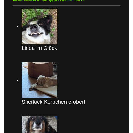
Linda im Glück
Sherlock Körbchen erobert