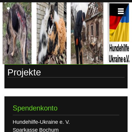
Skip
to
content
HUNDEHILFE-
Hundehilfe-
Ukraine
UKRAINE
Projekte
Spendenkonto
Hundehilfe-Ukraine e. V.
Sparkasse Bochum