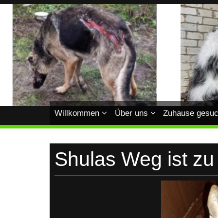
Skip
to
content
HUNDEHILFE-
Hundehilfe-
Ukraine
UKRAINE
Willkommen
Über uns
Zuhause gesuc
Shulas Weg ist z