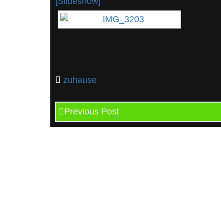
[Slideshow]
zuhause
Previous Post