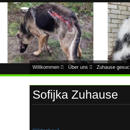
Skip
to
content
HUNDEHILFE-
Hundehilfe-
Ukraine
UKRAINE
Willkommen
Über uns
Zuhause gesuc
Sofijka Zuhause