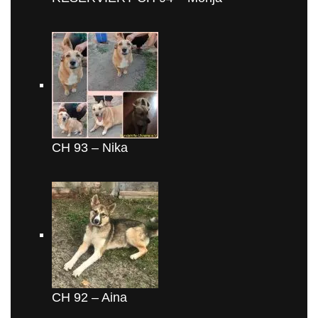
CH 93 – Nika
CH 92 – Aina