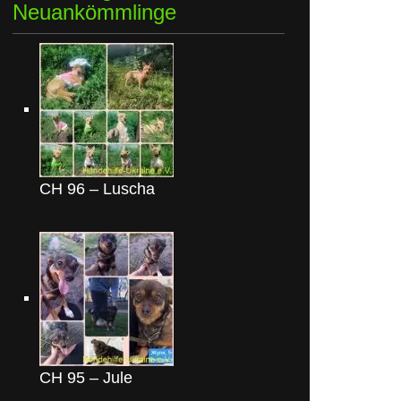
Neuankömmlinge
CH 96 – Luscha
CH 95 – Jule