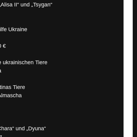
Alisa II“ und „Tsygan“
lfe Ukraine
0 €
e ukrainischen Tiere
a
tinas Tiere
 Almascha
„Chara“ und „Dyuna“
z