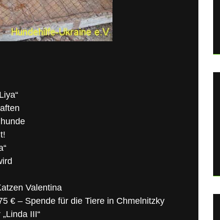
Liya“
aften
enhunde
t!
a“
wird
atzen Valentina
€ – Spende für die Tiere in Chmelnitzky
„Linda III“