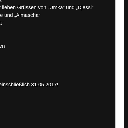
t lieben Grüssen von „Umka“ und „Djessi“
de und „Almascha“
a“
en
inschließlich 31.05.2017!