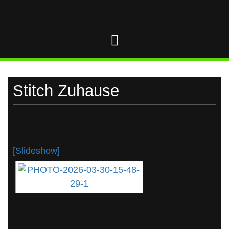
UKRAINE
Skip
to
content
Stitch Zuhause
[Slideshow]