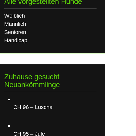
Alle vorgestellten Hunde
Weiblich
Männlich
Senioren
Handicap
Zuhause gesucht
Neuankömmlinge
CH 96 – Luscha
CH 95 – Jule