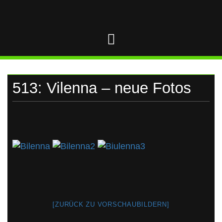
UKRAINE
Skip
to
content
513: Vilenna – neue Fotos
[ZURÜCK ZU VORSCHAUBILDERN]