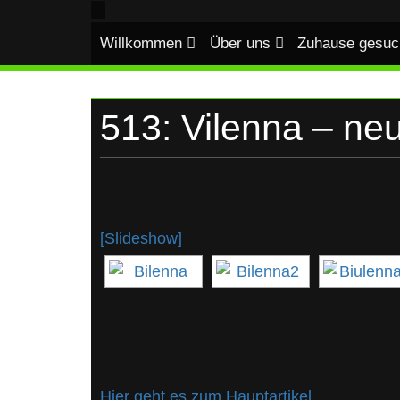
UKRAINE
Skip
to
Willkommen
Über uns
Zuhause gesuc
content
513: Vilenna – ne
[Slideshow]
Hier geht es zum Hauptartikel