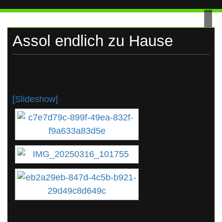
UKRAINE
Skip
to
content
Assol endlich zu Hause
[Slideshow]