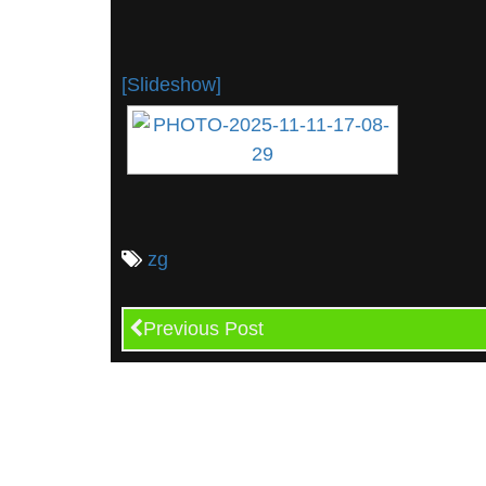
[Slideshow]
zg
Previous Post