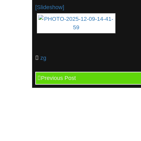
[Slideshow]
zg
Previous Post