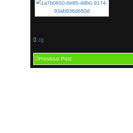
zg
Previous Post