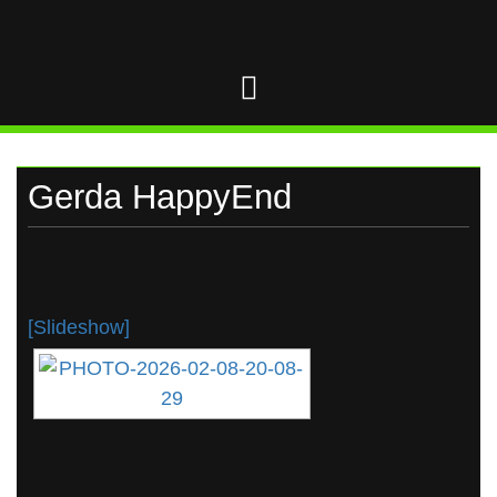
UKRAINE
Skip
to
content
Gerda HappyEnd
[Slideshow]