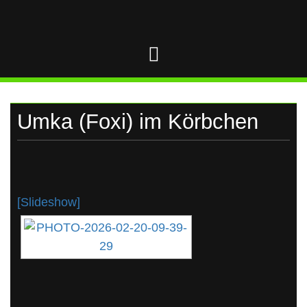
UKRAINE
Skip
to
content
Umka (Foxi) im Körbchen
[Slideshow]