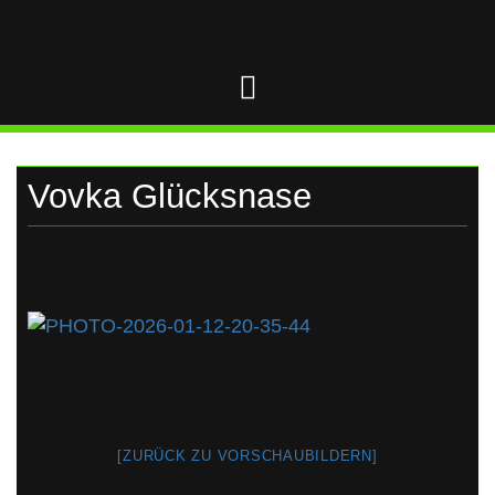
UKRAINE
Skip
to
content
Vovka Glücksnase
[ZURÜCK ZU VORSCHAUBILDERN]