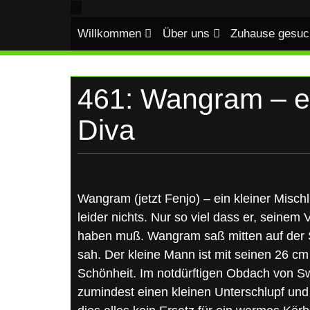
UKRAINE
Skip
to
Willkommen
Über uns
Zuhause gesuc
content
461: Wangram – ei
Diva
Wangram (jetzt Fenjo) – ein kleiner Misch
leider nichts. Nur so viel dass er, seinem 
haben muß. Wangram saß mitten auf der 
sah. Der kleine Mann ist mit seinen 26 cm 
Schönheit. Im notdürftigen Obdach von Sw
zumindest einen kleinen Unterschlupf un