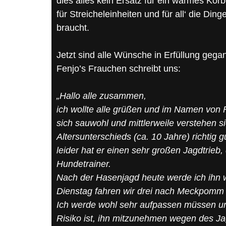
dies alles kein Ersatz für ein warmes Körb
für Streicheleinheiten und für all‘ die Di
braucht.
Jetzt sind alle Wünsche in Erfüllung gega
Fenjo’s Frauchen schreibt uns:
„Hallo alle zusammen,
ich wollte alle grüßen und im Namen von F
sich sauwohl und mittlerweile verstehen s
Altersunterschieds (ca. 10 Jahre) richtig g
leider hat er einen sehr großen Jagdtrieb
Hundetrainer.
Nach der Hasenjagd heute werde ich ihn 
Dienstag fahren wir drei nach Meckpomm a
Ich werde wohl sehr aufpassen müssen un
Risiko ist, ihn mitzunehmen wegen des Jagd