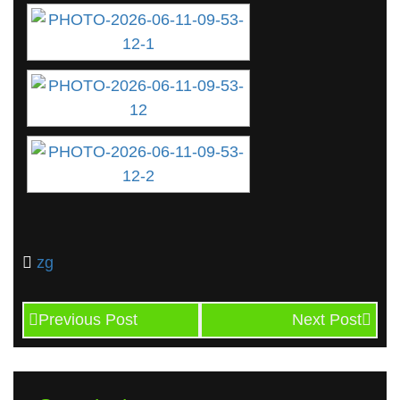
zg
Previous Post
Next Post