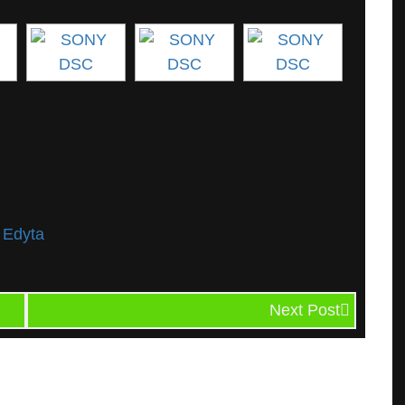
r Edyta
Next Post