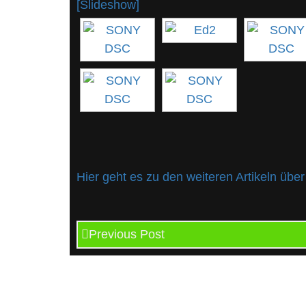
[Slideshow]
Hier geht es zu den weiteren Artikeln übe
Previous Post