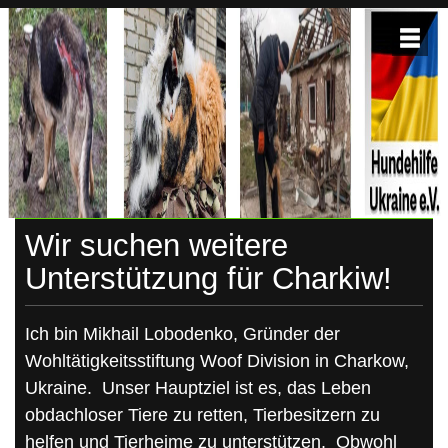
Skip
to
content
HUNDEHILFE-
Hundehilfe-
Ukraine
UKRAINE
Wir suchen weitere
Unterstützung für Charkiw!
Ich bin Mikhail Lobodenko, Gründer der
Wohltätigkeitsstiftung Woof Division in Charkow,
Ukraine. Unser Hauptziel ist es, das Leben
obdachloser Tiere zu retten, Tierbesitzern zu
helfen und Tierheime zu unterstützen. Obwohl