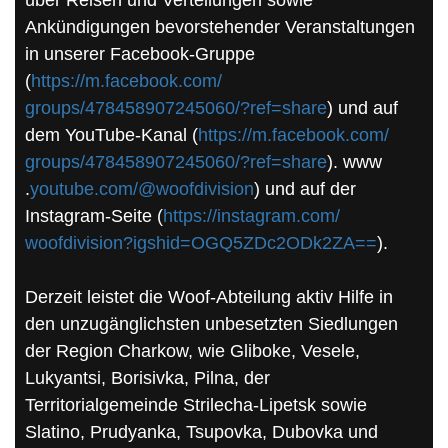
Ankündigungen bevorstehender Veranstaltungen
in unserer Facebook-Gruppe
(
https://m.facebook.com/
groups/478458907245060/?ref=
share
) und auf
dem YouTube-Kanal (
https://m.facebook.com/
groups/478458907245060/?ref=
share
). www
.
youtube.com/@woofdivision
) und auf der
Instagram-Seite (
https://instagram.com/
woofdivision?igshid=
OGQ5ZDc2ODk2ZA==
).
Derzeit leistet die Woof-Abteilung aktiv Hilfe in
den unzugänglichsten unbesetzten Siedlungen
der Region Charkow, wie Gliboke, Vesele,
Lukyantsi, Borisivka, Pilna, der
Territorialgemeinde Strilecha-Lipetsk sowie
Slatino, Prudyanka, Tsupovka, Dubovka und